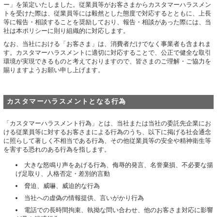
ー」を策定いたしました。従業員等がお客さまからカスタマーハラスメン
トを受けた際は、従業員等には毅然とした態度で対応するとともに、上長
等に報告・相談することを奨励しており、報告・相談があった際には、当
社は本ポリシーに則り組織的に対応します。
なお、当社における「お客さま」は、消費者だけでなく事業者も含まれま
す。カスタマーハラスメントに適切に対応することで、公正で健全な取引
環境が実現できるものと考えておりますので、皆さまのご理解・ご協力を
賜りますようお願い申し上げます。
カスタマーハラスメントとなる行為
「カスタマーハラスメント行為」とは、当社または当社の委託先企業にお
ける従業員等に対するお客さまによる行為のうち、以下に掲げる社会通念
に照らして著しく不相当である行為、その他従業員等の安全や精神衛生等
を害する恐れのある行為を指します。
大きな怒鳴り声をあげる行為、侮辱的発言、名誉棄損、不必要な揚
げ足取り、人格否定・差別的言動
脅迫、威嚇、威迫的な行為
当社への虚偽の情報提供、言いがかり行為
電話での長時間拘束、執拗な問い合わせ、他のお客さま対応に影響