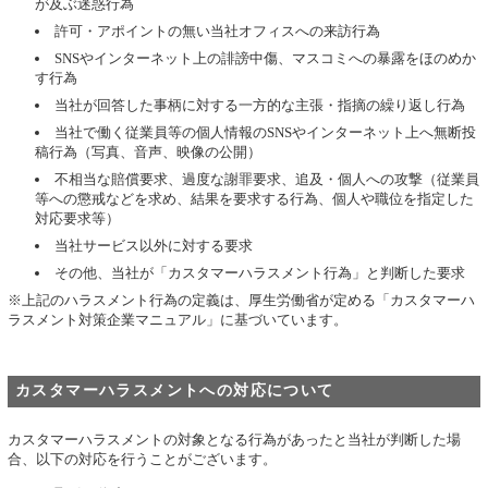
が及ぶ迷惑行為
許可・アポイントの無い当社オフィスへの来訪行為
SNSやインターネット上の誹謗中傷、マスコミへの暴露をほのめか
す行為
当社が回答した事柄に対する一方的な主張・指摘の繰り返し行為
当社で働く従業員等の個人情報のSNSやインターネット上へ無断投
稿行為（写真、音声、映像の公開）
不相当な賠償要求、過度な謝罪要求、追及・個人への攻撃（従業員
等への懲戒などを求め、結果を要求する行為、個人や職位を指定した
対応要求等）
当社サービス以外に対する要求
その他、当社が「カスタマーハラスメント行為」と判断した要求
※上記のハラスメント行為の定義は、厚生労働省が定める「カスタマーハ
ラスメント対策企業マニュアル」に基づいています。
カスタマーハラスメントへの対応について
カスタマーハラスメントの対象となる行為があったと当社が判断した場
合、以下の対応を行うことがございます。