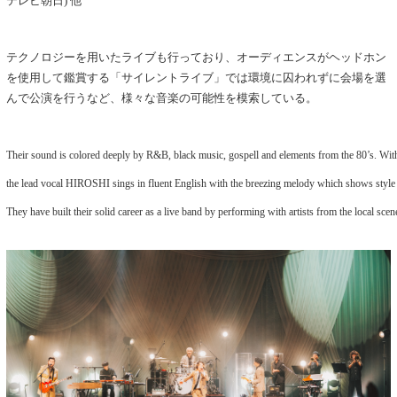
テレビ朝日) 他
テクノロジーを用いたライブも行っており、オーディエンスがヘッドホン
を使用して鑑賞する「サイレントライブ」では環境に囚われずに会場を選
んで公演を行うなど、様々な音楽の可能性を模索している。
Their sound is colored deeply by R&B, black music, gospell and elements from the 80’s. Wit
the lead vocal HIROSHI sings in fluent English with the breezing melody which shows style o
They have built their solid career as a live band by performing with artists from the local sc