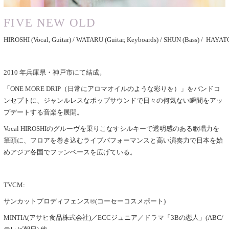
FIVE NEW OLD
HIROSHI (Vocal, Guitar) / WATARU (Guitar, Keyboards) / SHUN (Bass) / HAYAT
2010 年兵庫県・神戸市にて結成。
「ONE MORE DRIP（日常にアロマオイルのような彩りを）」をバンドコ
ンセプトに、ジャンルレスなポップサウンドで日々の何気ない瞬間をアッ
プデートする音楽を展開。
Vocal HIROSHIのグルーヴを乗りこなすシルキーで透明感のある歌唱力を
筆頭に、フロアを巻き込むライブパフォーマンスと高い演奏力で日本を始
めアジア各国でファンベースを広げている。
TVCM:
サンカットプロディフェンス®︎(コーセーコスメポート)
MINTIA(アサヒ食品株式会社)／ECCジュニア／ドラマ「3Bの恋人」(ABC/