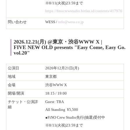
※8/11(火祝)23:59まで
https://finocrewstudio.bitfan.id/contents/417976
​問い合わせ
WESS /
info@wess.co.jp
2026.12.21(月) @東京・渋谷WWW X |
FIVE NEW OLD presents "Easy Come, Easy Go.
vol.20"
公演日
2026年12月21日(月)
地域
東京都
会場
渋谷WWW X
開場/開演
18:15 / 19:00
チケット・公演詳
Guest: TBA
細
All Standing ¥5,500
●FiNO Crew Studio先行(抽選)受付中
※8/11(火祝)23:59まで