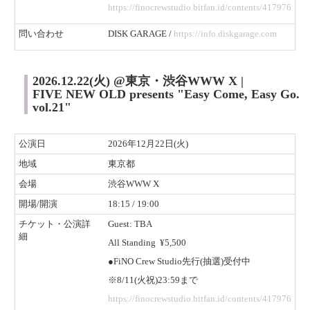
https://finocrewstudio.bitfan.id/contents/417976
​問い合わせ
DISK GARAGE /
https://info.diskgarage.com
2026.12.22(火) @東京・渋谷WWW X |
FIVE NEW OLD presents "Easy Come, Easy Go.
vol.21"
公演日
2026年12月22日(火)
地域
東京都
会場
渋谷WWW X
開場/開演
18:15 / 19:00
チケット・公演詳
Guest: TBA
細
All Standing ¥5,500
●FiNO Crew Studio先行(抽選)受付中
※8/11(火祝)23:59まで
https://finocrewstudio.bitfan.id/contents/417976