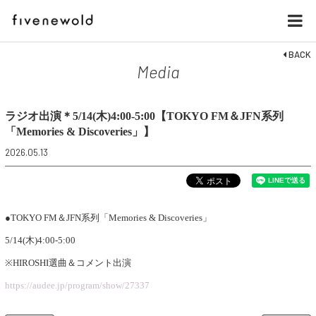
BACK
Media
ラジオ出演＊5/14(木)4:00-5:00【TOKYO FM＆JFN系列
「Memories & Discoveries」】
2026.05.13
●TOKYO FM＆JFN系列「Memories & Discoveries」
5/14(木)4:00-5:00
※HIROSHI選曲＆コメント出演
https://audee.jp/program/show/27337