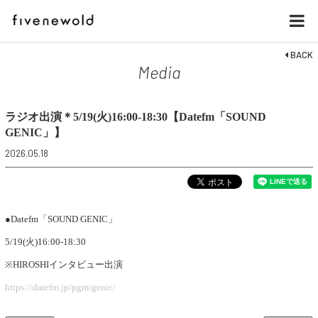
BACK
Media
ラジオ出演＊5/19(火)16:00-18:30【Datefm「SOUND
GENIC」】
2026.05.18
●Datefm「SOUND GENIC」
5/19(火)16:00-18:30
※HIROSHIインタビュー出演
https://datefm.jp/pgm/genic/