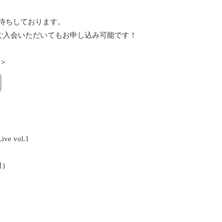
待ちしております。
udioへご入会いただいてもお申し込み可能です！
＞
ve vol.1
)