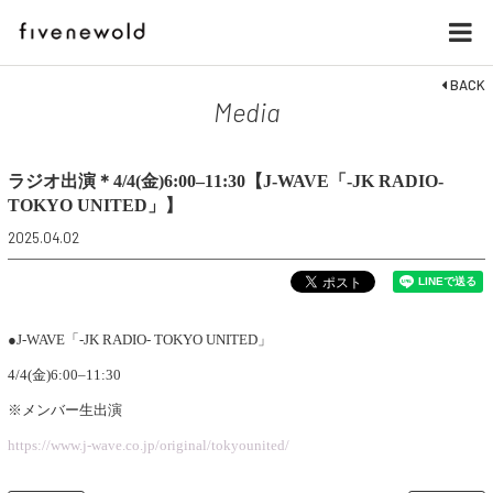
BACK
Media
ラジオ出演＊4/4(金)6:00–11:30【J-WAVE「-JK RADIO-
TOKYO UNITED」】
2025.04.02
●J-WAVE「-JK RADIO- TOKYO UNITED」
4/4(金)6:00–11:30
※メンバー生出演
https://www.j-wave.co.jp/original/tokyounited/