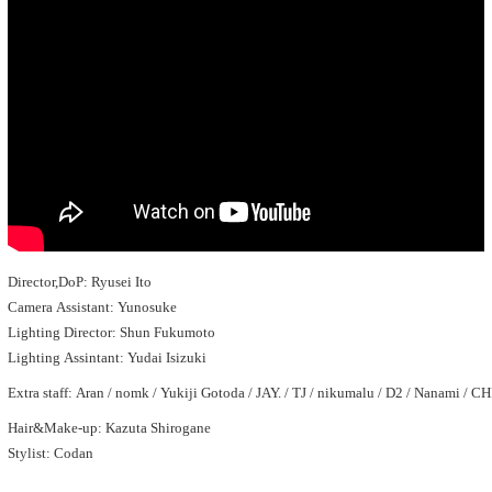
Director,DoP: Ryusei Ito
Camera Assistant: Yunosuke
Lighting Director: Shun Fukumoto
Lighting Assintant: Yudai Isizuki
Extra staff: Aran / nomk / Yukiji Gotoda / JAY. / TJ / nikumalu / D2 / Nanami / 
Hair&Make-up: Kazuta Shirogane
Stylist: Codan