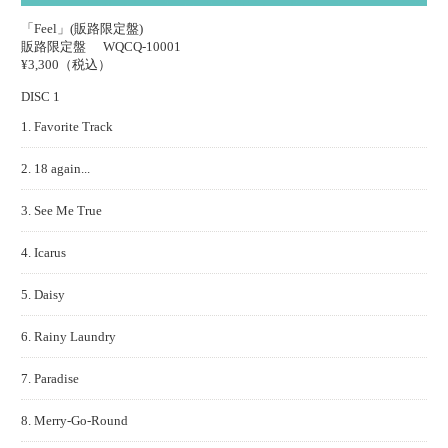
「Feel」(販路限定盤)
販路限定盤
WQCQ-10001
¥3,300（税込）
DISC 1
1. Favorite Track
2. 18 again...
3. See Me True
4. Icarus
5. Daisy
6. Rainy Laundry
7. Paradise
8. Merry-Go-Round