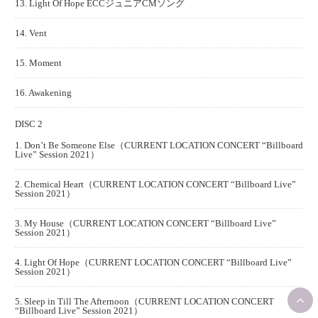
13. Light Of Hope ECCジュニアCMソング
14. Vent
15. Moment
16. Awakening
DISC 2
1. Don’t Be Someone Else（CURRENT LOCATION CONCERT “Billboard
Live” Session 2021）
2. Chemical Heart（CURRENT LOCATION CONCERT “Billboard Live”
Session 2021）
3. My House（CURRENT LOCATION CONCERT “Billboard Live”
Session 2021）
4. Light Of Hope（CURRENT LOCATION CONCERT “Billboard Live”
Session 2021）
5. Sleep in Till The Afternoon（CURRENT LOCATION CONCERT
“Billboard Live” Session 2021）