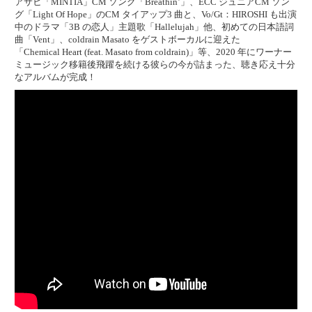
アサヒ「MINTIA」CM ソング「Breathin’」、ECC ジュニアCM ソン
グ「Light Of Hope」のCM タイアップ3 曲と、Vo/Gt：HIROSHI も出演
中のドラマ「3B の恋人」主題歌「Hallelujah」他、初めての日本語詞
曲「Vent」、coldrain Masato をゲストボーカルに迎えた
「Chemical Heart (feat. Masato from coldrain)」等、2020 年にワーナー
ミュージック移籍後飛躍を続ける彼らの今が詰まった、聴き応え十分
なアルバムが完成！