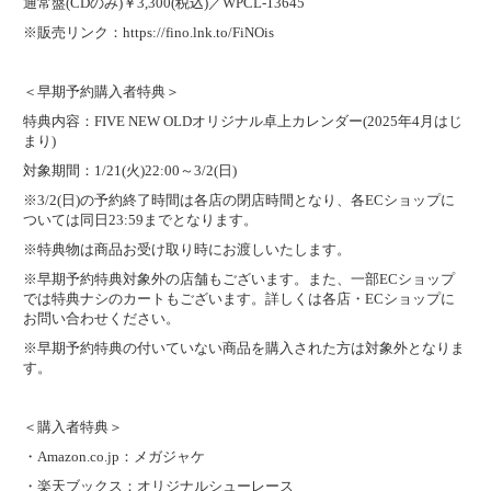
通常盤(CDのみ)￥3,300(税込)／WPCL-13645
※販売リンク：
https://fino.lnk.to/FiNOis
＜早期予約購入者特典＞
特典内容：FIVE NEW OLDオリジナル卓上カレンダー(2025年4月はじ
まり)
対象期間：1/21(火)22:00～3/2(日)
※3/2(日)の予約終了時間は各店の閉店時間となり、各ECショップに
ついては同日23:59までとなります。
※特典物は商品お受け取り時にお渡しいたします。
※早期予約特典対象外の店舗もございます。また、一部ECショップ
では特典ナシのカートもございます。詳しくは各店・ECショップに
お問い合わせください。
※早期予約特典の付いていない商品を購入された方は対象外となりま
す。
＜購入者特典＞
・Amazon.co.jp：メガジャケ
・楽天ブックス：オリジナルシューレース