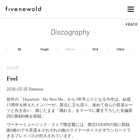
BACK
Discography
All
Single
Album
Dvd
Other
ALBUM
Feel
2026-03-25 Release
前作の「Departure : My New Me」から3年半ぶりとなる今作は、結成
15周年を終えたメンバーが、原点に立ち戻り、改めて自らの音楽ルー
ツと向き合い、感じたまま「踊れる」をテーマに書き下ろした全編英
詞の新録9曲を収録。
ワーナーミュージック・ストア限定盤には、限定GOODSの他に収録
曲9曲のデモ音源＆それぞれの曲のライナーボイスがダウンロードで
きるプレイパスが封入されています。