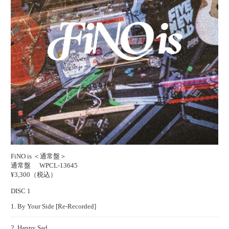
FiNO is ＜通常盤＞
通常盤
WPCL-13645
¥3,300（税込）
DISC 1
1. By Your Side [Re-Recorded]
2. Happy Sad