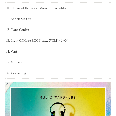
10. Chemical Heart(feat.Masato from coldrain)
11. Knock Me Out
12. Plane Garden
13. Light Of Hope ECCジュニアCMソング
14. Vent
15. Moment
16. Awakening