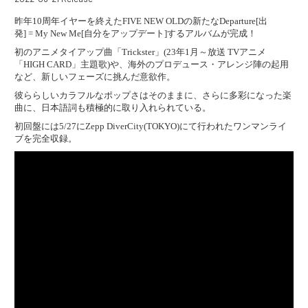
昨年10周年イヤーを終えたFIVE NEW OLDの新たなDeparture[出
発] = My New Me[自分をアップデート]するアルバムが完成！
初のアニメタイアップ曲「Trickster」(23年1月～放送 TVアニメ
「HIGH CARD」主題歌)や、海外のプロデュース・アレンジ陣の起用
など、新しいフェーズに挑んだ意欲作。
彼ららしいカラフルなポップさはそのままに、さらに多彩になった楽
曲に、日本語詞も積極的に取り入れられている。
初回盤には5/27にZepp DiverCity(TOKYO)にて行われたワンマンライ
ブを完全収録。