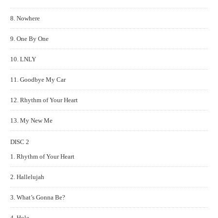
8. Nowhere
9. One By One
10. LNLY
11. Goodbye My Car
12. Rhythm of Your Heart
13. My New Me
DISC 2
1. Rhythm of Your Heart
2. Hallelujah
3. What’s Gonna Be?
4. Hole