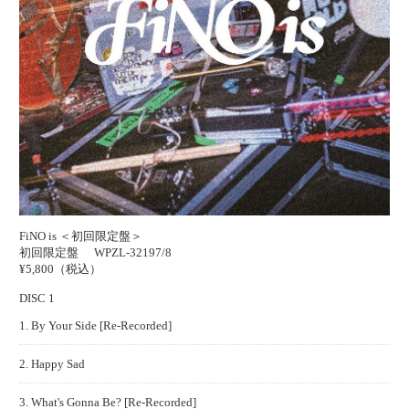
FiNO is ＜初回限定盤＞
初回限定盤
WPZL-32197/8
¥5,800（税込）
DISC 1
1. By Your Side [Re-Recorded]
2. Happy Sad
3. What's Gonna Be? [Re-Recorded]