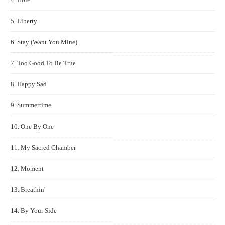
5. Liberty
6. Stay (Want You Mine)
7. Too Good To Be True
8. Happy Sad
9. Summertime
10. One By One
11. My Sacred Chamber
12. Moment
13. Breathin'
14. By Your Side