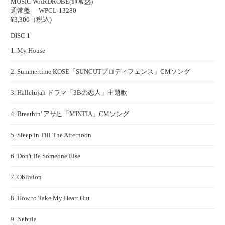
MUSIC WARDROBE(通常盤)
通常盤
WPCL-13280
¥3,300（税込）
DISC 1
1. My House
2. Summertime KOSE「SUNCUTプロディフェンス」CMソング
3. Hallelujah ドラマ「3Bの恋人」主題歌
4. Breathin' アサヒ「MINTIA」CMソング
5. Sleep in Till The Afternoon
6. Don't Be Someone Else
7. Oblivion
8. How to Take My Heart Out
9. Nebula