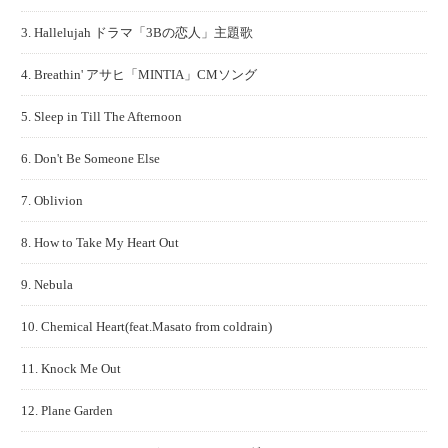
3. Hallelujah ドラマ「3Bの恋人」主題歌
4. Breathin' アサヒ「MINTIA」CMソング
5. Sleep in Till The Afternoon
6. Don't Be Someone Else
7. Oblivion
8. How to Take My Heart Out
9. Nebula
10. Chemical Heart(feat.Masato from coldrain)
11. Knock Me Out
12. Plane Garden