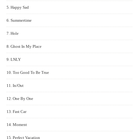
5. Happy Sad
6. Summertime
7. Hole
8. Ghost In My Place
9. LNLY
10. Too Good To Be True
11. In/Out
12. One By One
13. Fast Car
14. Moment
15. Perfect Vacation