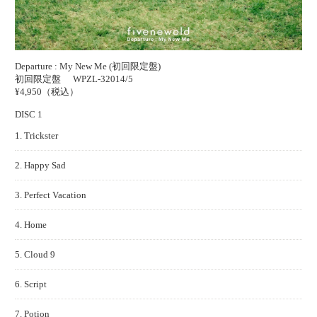
Departure : My New Me (初回限定盤)
初回限定盤
WPZL-32014/5
¥4,950（税込）
DISC 1
1. Trickster
2. Happy Sad
3. Perfect Vacation
4. Home
5. Cloud 9
6. Script
7. Potion