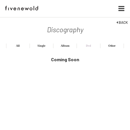
BACK
Discography
All
Single
Album
Dvd
Other
Coming Soon